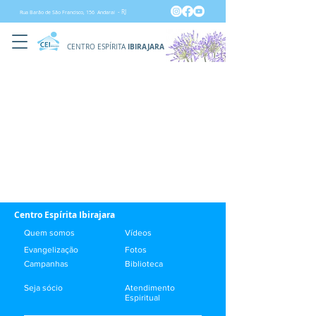
- RJ
Rua Barão de São Francisco, 156 Andaraí
IBIRAJARA
CENTRO ESPÍRITA
Centro Espírita Ibirajara
Quem somos
Vídeos
Evangelização
Fotos
Campanhas
Biblioteca
Seja sócio
Atendimento
Espiritual